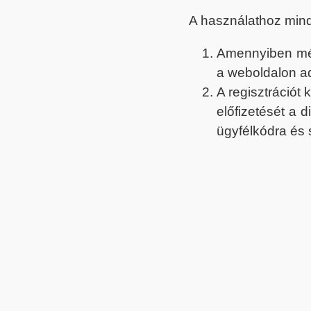
A használathoz min
Amennyiben még 
a weboldalon a
A regisztrációt
előfizetését a 
ügyfélkódra és