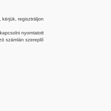
érjük, regisztráljon
ekapcsolni nyomtatott
tozó számlán szereplő