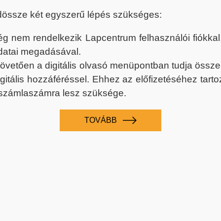
dössze két egyszerű lépés szükséges:
nem rendelkezik Lapcentrum felhasználói fiókkal, k
datai megadásával.
 követően a digitális olvasó menüpontban tudja össz
digitális hozzáféréssel. Ehhez az előfizetéséhez tar
 számlaszámra lesz szüksége.
TOVÁBB