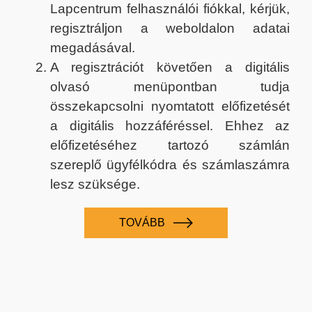
Lapcentrum felhasználói fiókkal, kérjük,
regisztráljon a weboldalon adatai
megadásával.
A regisztrációt követően a digitális
olvasó menüpontban tudja
összekapcsolni nyomtatott előfizetését
a digitális hozzáféréssel. Ehhez az
előfizetéséhez tartozó számlán
szereplő ügyfélkódra és számlaszámra
lesz szüksége.
TOVÁBB