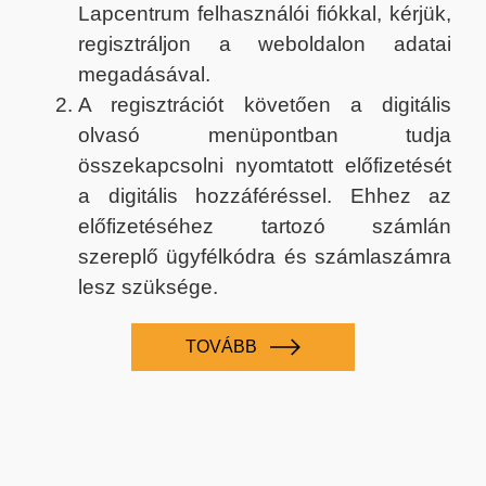
Lapcentrum felhasználói fiókkal, kérjük,
regisztráljon a weboldalon adatai
megadásával.
A regisztrációt követően a digitális
olvasó menüpontban tudja
összekapcsolni nyomtatott előfizetését
a digitális hozzáféréssel. Ehhez az
előfizetéséhez tartozó számlán
szereplő ügyfélkódra és számlaszámra
lesz szüksége.
TOVÁBB