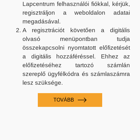
Lapcentrum felhasználói fiókkal, kérjük,
regisztráljon a weboldalon adatai
megadásával.
A regisztrációt követően a digitális
olvasó menüpontban tudja
összekapcsolni nyomtatott előfizetését
a digitális hozzáféréssel. Ehhez az
előfizetéséhez tartozó számlán
szereplő ügyfélkódra és számlaszámra
lesz szüksége.
TOVÁBB