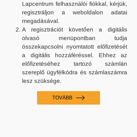
Lapcentrum felhasználói fiókkal, kérjük,
regisztráljon a weboldalon adatai
megadásával.
A regisztrációt követően a digitális
olvasó menüpontban tudja
összekapcsolni nyomtatott előfizetését
a digitális hozzáféréssel. Ehhez az
előfizetéséhez tartozó számlán
szereplő ügyfélkódra és számlaszámra
lesz szüksége.
TOVÁBB