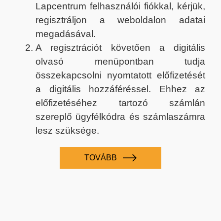
Lapcentrum felhasználói fiókkal, kérjük,
regisztráljon a weboldalon adatai
megadásával.
A regisztrációt követően a digitális
olvasó menüpontban tudja
összekapcsolni nyomtatott előfizetését
a digitális hozzáféréssel. Ehhez az
előfizetéséhez tartozó számlán
szereplő ügyfélkódra és számlaszámra
lesz szüksége.
TOVÁBB