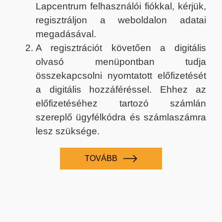
Lapcentrum felhasználói fiókkal, kérjük,
regisztráljon a weboldalon adatai
megadásával.
A regisztrációt követően a digitális
olvasó menüpontban tudja
összekapcsolni nyomtatott előfizetését
a digitális hozzáféréssel. Ehhez az
előfizetéséhez tartozó számlán
szereplő ügyfélkódra és számlaszámra
lesz szüksége.
TOVÁBB