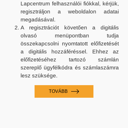
Lapcentrum felhasználói fiókkal, kérjük,
regisztráljon a weboldalon adatai
megadásával.
A regisztrációt követően a digitális
olvasó menüpontban tudja
összekapcsolni nyomtatott előfizetését
a digitális hozzáféréssel. Ehhez az
előfizetéséhez tartozó számlán
szereplő ügyfélkódra és számlaszámra
lesz szüksége.
TOVÁBB