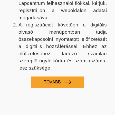
Lapcentrum felhasználói fiókkal, kérjük,
regisztráljon a weboldalon adatai
megadásával.
A regisztrációt követően a digitális
olvasó menüpontban tudja
összekapcsolni nyomtatott előfizetését
a digitális hozzáféréssel. Ehhez az
előfizetéséhez tartozó számlán
szereplő ügyfélkódra és számlaszámra
lesz szüksége.
TOVÁBB