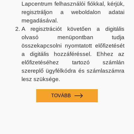
Lapcentrum felhasználói fiókkal, kérjük,
regisztráljon a weboldalon adatai
megadásával.
A regisztrációt követően a digitális
olvasó menüpontban tudja
összekapcsolni nyomtatott előfizetését
a digitális hozzáféréssel. Ehhez az
előfizetéséhez tartozó számlán
szereplő ügyfélkódra és számlaszámra
lesz szüksége.
TOVÁBB