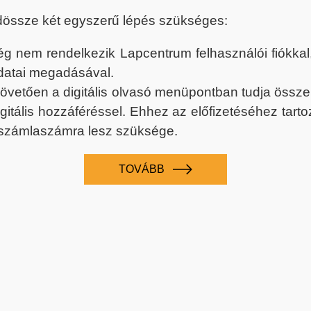
dössze két egyszerű lépés szükséges:
nem rendelkezik Lapcentrum felhasználói fiókkal, k
datai megadásával.
 követően a digitális olvasó menüpontban tudja össz
digitális hozzáféréssel. Ehhez az előfizetéséhez tar
 számlaszámra lesz szüksége.
TOVÁBB