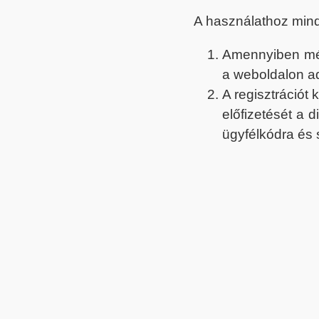
A használathoz min
Amennyiben még 
a weboldalon a
A regisztrációt
előfizetését a 
ügyfélkódra és