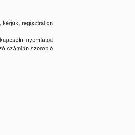
érjük, regisztráljon
ekapcsolni nyomtatott
tozó számlán szereplő