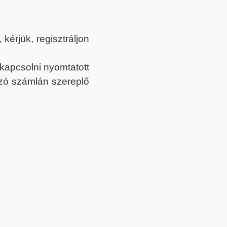
érjük, regisztráljon
ekapcsolni nyomtatott
tozó számlán szereplő