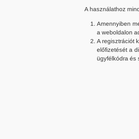
A használathoz min
Amennyiben még 
a weboldalon a
A regisztrációt
előfizetését a 
ügyfélkódra és