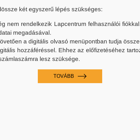
dössze két egyszerű lépés szükséges:
nem rendelkezik Lapcentrum felhasználói fiókkal, k
datai megadásával.
 követően a digitális olvasó menüpontban tudja össz
digitális hozzáféréssel. Ehhez az előfizetéséhez tar
 számlaszámra lesz szüksége.
TOVÁBB