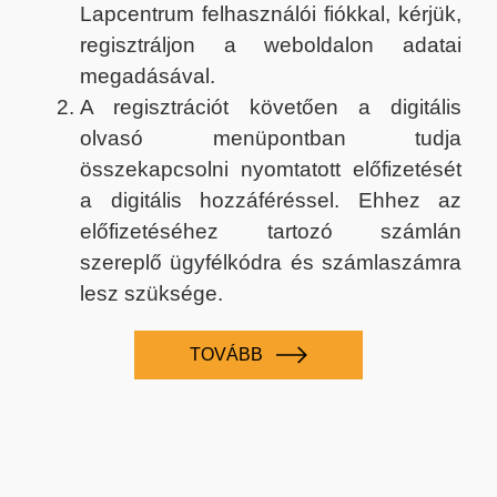
Lapcentrum felhasználói fiókkal, kérjük,
regisztráljon a weboldalon adatai
megadásával.
A regisztrációt követően a digitális
olvasó menüpontban tudja
összekapcsolni nyomtatott előfizetését
a digitális hozzáféréssel. Ehhez az
előfizetéséhez tartozó számlán
szereplő ügyfélkódra és számlaszámra
lesz szüksége.
TOVÁBB