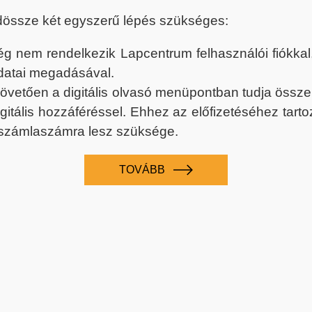
dössze két egyszerű lépés szükséges:
nem rendelkezik Lapcentrum felhasználói fiókkal, k
datai megadásával.
 követően a digitális olvasó menüpontban tudja össz
digitális hozzáféréssel. Ehhez az előfizetéséhez tar
 számlaszámra lesz szüksége.
TOVÁBB