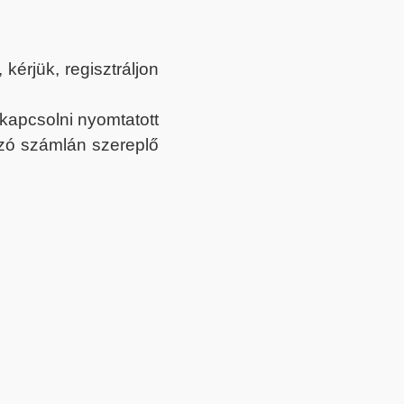
érjük, regisztráljon
ekapcsolni nyomtatott
tozó számlán szereplő