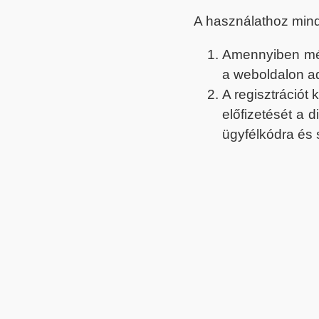
A használathoz min
Amennyiben még 
a weboldalon a
A regisztrációt
előfizetését a 
ügyfélkódra és