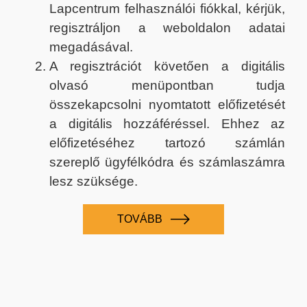
Lapcentrum felhasználói fiókkal, kérjük,
regisztráljon a weboldalon adatai
megadásával.
A regisztrációt követően a digitális
olvasó menüpontban tudja
összekapcsolni nyomtatott előfizetését
a digitális hozzáféréssel. Ehhez az
előfizetéséhez tartozó számlán
szereplő ügyfélkódra és számlaszámra
lesz szüksége.
TOVÁBB