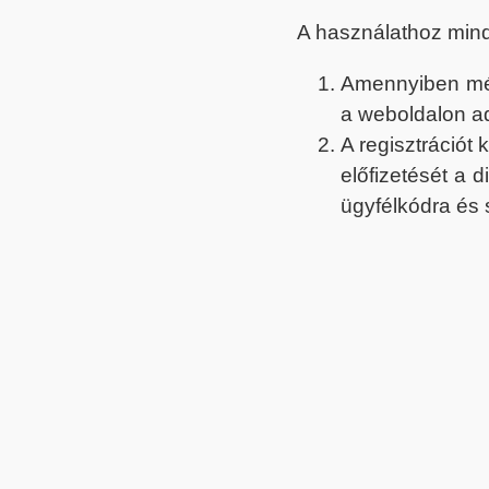
A használathoz min
Amennyiben még 
a weboldalon a
A regisztrációt
előfizetését a 
ügyfélkódra és