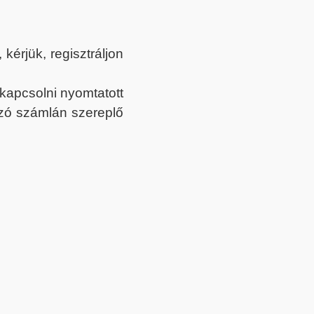
érjük, regisztráljon
ekapcsolni nyomtatott
tozó számlán szereplő