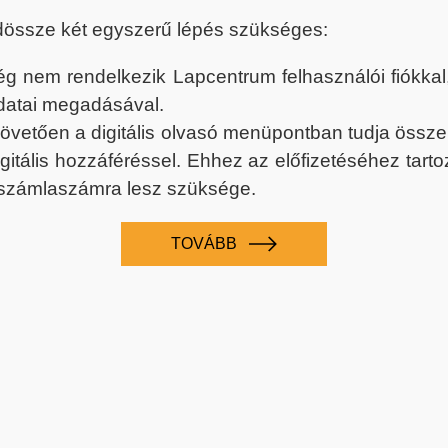
dössze két egyszerű lépés szükséges:
nem rendelkezik Lapcentrum felhasználói fiókkal, k
datai megadásával.
 követően a digitális olvasó menüpontban tudja össz
digitális hozzáféréssel. Ehhez az előfizetéséhez tar
 számlaszámra lesz szüksége.
TOVÁBB