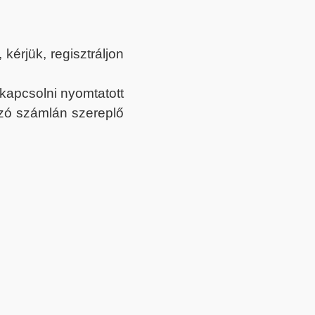
érjük, regisztráljon
ekapcsolni nyomtatott
tozó számlán szereplő