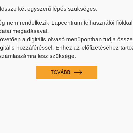
dössze két egyszerű lépés szükséges:
nem rendelkezik Lapcentrum felhasználói fiókkal, k
datai megadásával.
 követően a digitális olvasó menüpontban tudja össz
digitális hozzáféréssel. Ehhez az előfizetéséhez tar
 számlaszámra lesz szüksége.
TOVÁBB