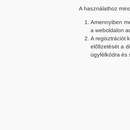
A használathoz min
Amennyiben még 
a weboldalon a
A regisztrációt
előfizetését a 
ügyfélkódra és