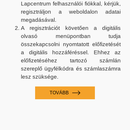
Lapcentrum felhasználói fiókkal, kérjük,
regisztráljon a weboldalon adatai
megadásával.
A regisztrációt követően a digitális
olvasó menüpontban tudja
összekapcsolni nyomtatott előfizetését
a digitális hozzáféréssel. Ehhez az
előfizetéséhez tartozó számlán
szereplő ügyfélkódra és számlaszámra
lesz szüksége.
TOVÁBB