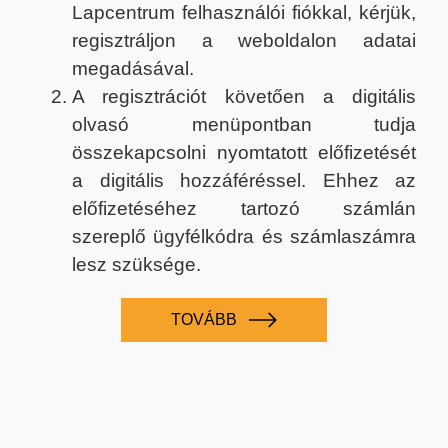
Lapcentrum felhasználói fiókkal, kérjük,
regisztráljon a weboldalon adatai
megadásával.
A regisztrációt követően a digitális
olvasó menüpontban tudja
összekapcsolni nyomtatott előfizetését
a digitális hozzáféréssel. Ehhez az
előfizetéséhez tartozó számlán
szereplő ügyfélkódra és számlaszámra
lesz szüksége.
TOVÁBB