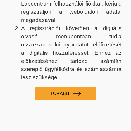
Lapcentrum felhasználói fiókkal, kérjük,
regisztráljon a weboldalon adatai
megadásával.
A regisztrációt követően a digitális
olvasó menüpontban tudja
összekapcsolni nyomtatott előfizetését
a digitális hozzáféréssel. Ehhez az
előfizetéséhez tartozó számlán
szereplő ügyfélkódra és számlaszámra
lesz szüksége.
TOVÁBB