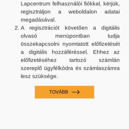
Lapcentrum felhasználói fiókkal, kérjük,
regisztráljon a weboldalon adatai
megadásával.
A regisztrációt követően a digitális
olvasó menüpontban tudja
összekapcsolni nyomtatott előfizetését
a digitális hozzáféréssel. Ehhez az
előfizetéséhez tartozó számlán
szereplő ügyfélkódra és számlaszámra
lesz szüksége.
TOVÁBB