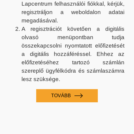
Lapcentrum felhasználói fiókkal, kérjük,
regisztráljon a weboldalon adatai
megadásával.
A regisztrációt követően a digitális
olvasó menüpontban tudja
összekapcsolni nyomtatott előfizetését
a digitális hozzáféréssel. Ehhez az
előfizetéséhez tartozó számlán
szereplő ügyfélkódra és számlaszámra
lesz szüksége.
TOVÁBB