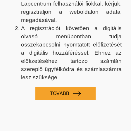
Lapcentrum felhasználói fiókkal, kérjük,
regisztráljon a weboldalon adatai
megadásával.
A regisztrációt követően a digitális
olvasó menüpontban tudja
összekapcsolni nyomtatott előfizetését
a digitális hozzáféréssel. Ehhez az
előfizetéséhez tartozó számlán
szereplő ügyfélkódra és számlaszámra
lesz szüksége.
TOVÁBB