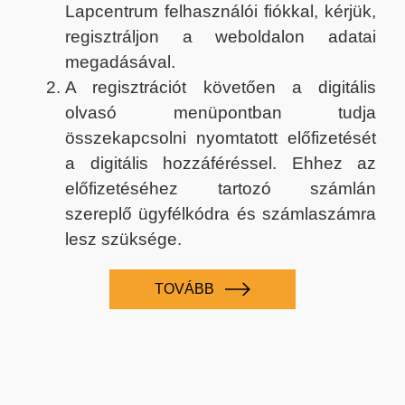
Lapcentrum felhasználói fiókkal, kérjük,
regisztráljon a weboldalon adatai
megadásával.
A regisztrációt követően a digitális
olvasó menüpontban tudja
összekapcsolni nyomtatott előfizetését
a digitális hozzáféréssel. Ehhez az
előfizetéséhez tartozó számlán
szereplő ügyfélkódra és számlaszámra
lesz szüksége.
TOVÁBB