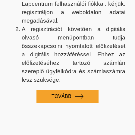
Lapcentrum felhasználói fiókkal, kérjük,
regisztráljon a weboldalon adatai
megadásával.
A regisztrációt követően a digitális
olvasó menüpontban tudja
összekapcsolni nyomtatott előfizetését
a digitális hozzáféréssel. Ehhez az
előfizetéséhez tartozó számlán
szereplő ügyfélkódra és számlaszámra
lesz szüksége.
TOVÁBB