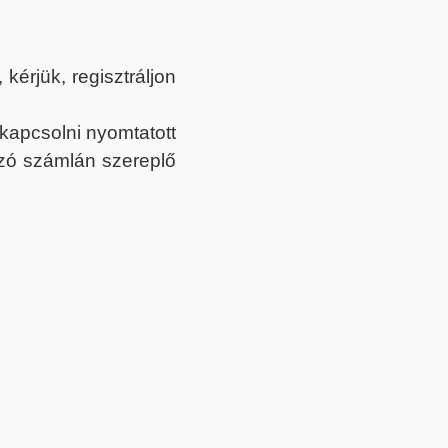
érjük, regisztráljon
ekapcsolni nyomtatott
tozó számlán szereplő