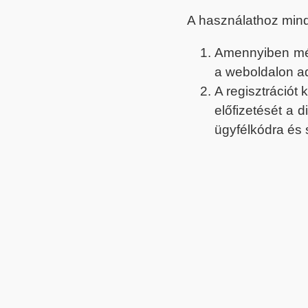
A használathoz min
Amennyiben még 
a weboldalon a
A regisztrációt
előfizetését a 
ügyfélkódra és