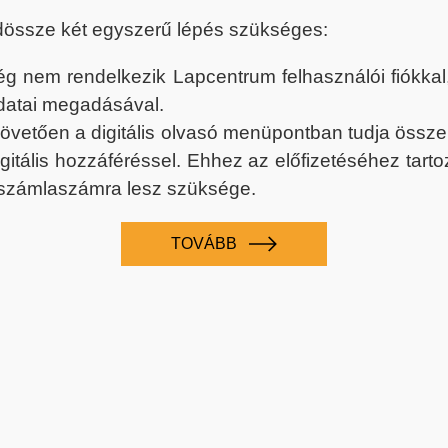
dössze két egyszerű lépés szükséges:
nem rendelkezik Lapcentrum felhasználói fiókkal, k
datai megadásával.
 követően a digitális olvasó menüpontban tudja össz
digitális hozzáféréssel. Ehhez az előfizetéséhez tar
 számlaszámra lesz szüksége.
TOVÁBB