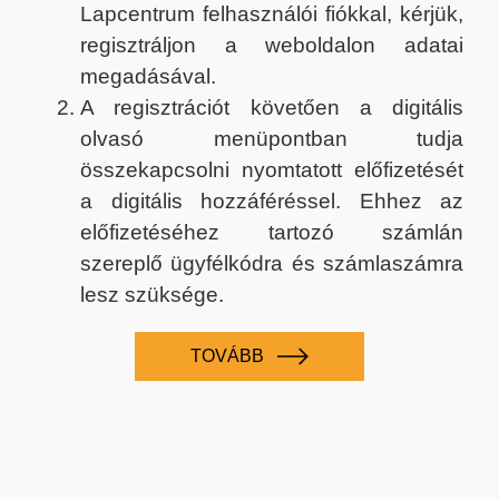
Lapcentrum felhasználói fiókkal, kérjük,
regisztráljon a weboldalon adatai
megadásával.
A regisztrációt követően a digitális
olvasó menüpontban tudja
összekapcsolni nyomtatott előfizetését
a digitális hozzáféréssel. Ehhez az
előfizetéséhez tartozó számlán
szereplő ügyfélkódra és számlaszámra
lesz szüksége.
TOVÁBB