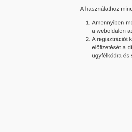
A használathoz min
Amennyiben még 
a weboldalon a
A regisztrációt
előfizetését a 
ügyfélkódra és