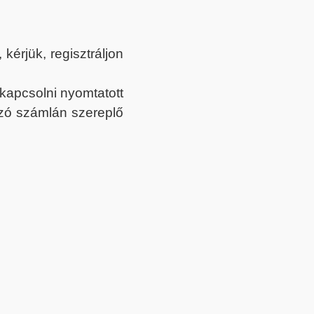
érjük, regisztráljon
ekapcsolni nyomtatott
tozó számlán szereplő