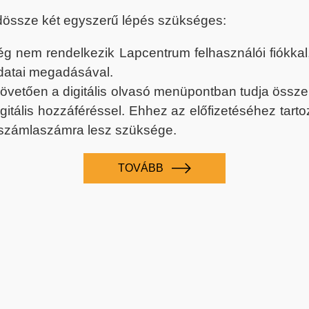
dössze két egyszerű lépés szükséges:
nem rendelkezik Lapcentrum felhasználói fiókkal, k
datai megadásával.
 követően a digitális olvasó menüpontban tudja össz
digitális hozzáféréssel. Ehhez az előfizetéséhez tar
 számlaszámra lesz szüksége.
TOVÁBB