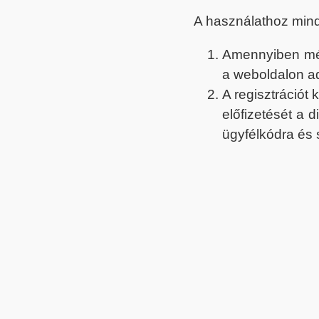
A használathoz min
Amennyiben még 
a weboldalon a
A regisztrációt
előfizetését a 
ügyfélkódra és