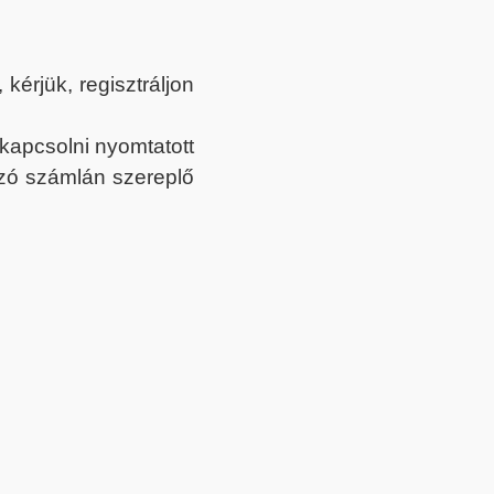
érjük, regisztráljon
ekapcsolni nyomtatott
tozó számlán szereplő