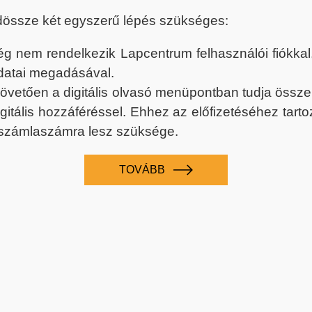
dössze két egyszerű lépés szükséges:
nem rendelkezik Lapcentrum felhasználói fiókkal, k
datai megadásával.
 követően a digitális olvasó menüpontban tudja össz
digitális hozzáféréssel. Ehhez az előfizetéséhez tar
 számlaszámra lesz szüksége.
TOVÁBB