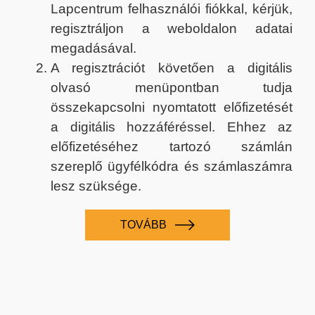
Lapcentrum felhasználói fiókkal, kérjük,
regisztráljon a weboldalon adatai
megadásával.
A regisztrációt követően a digitális
olvasó menüpontban tudja
összekapcsolni nyomtatott előfizetését
a digitális hozzáféréssel. Ehhez az
előfizetéséhez tartozó számlán
szereplő ügyfélkódra és számlaszámra
lesz szüksége.
TOVÁBB