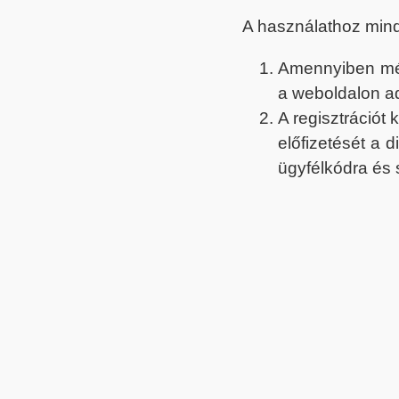
A használathoz min
Amennyiben még 
a weboldalon a
A regisztrációt
előfizetését a 
ügyfélkódra és