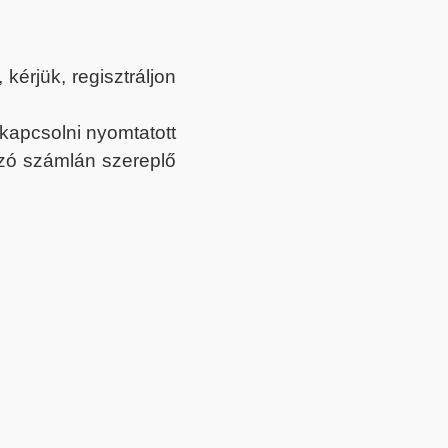
érjük, regisztráljon
ekapcsolni nyomtatott
tozó számlán szereplő