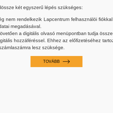
dössze két egyszerű lépés szükséges:
nem rendelkezik Lapcentrum felhasználói fiókkal, k
datai megadásával.
 követően a digitális olvasó menüpontban tudja össz
digitális hozzáféréssel. Ehhez az előfizetéséhez tar
 számlaszámra lesz szüksége.
TOVÁBB