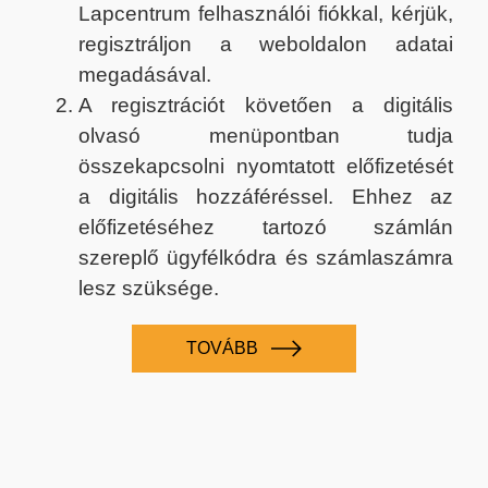
Lapcentrum felhasználói fiókkal, kérjük,
regisztráljon a weboldalon adatai
megadásával.
A regisztrációt követően a digitális
olvasó menüpontban tudja
összekapcsolni nyomtatott előfizetését
a digitális hozzáféréssel. Ehhez az
előfizetéséhez tartozó számlán
szereplő ügyfélkódra és számlaszámra
lesz szüksége.
TOVÁBB