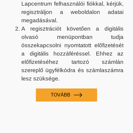
Lapcentrum felhasználói fiókkal, kérjük,
regisztráljon a weboldalon adatai
megadásával.
A regisztrációt követően a digitális
olvasó menüpontban tudja
összekapcsolni nyomtatott előfizetését
a digitális hozzáféréssel. Ehhez az
előfizetéséhez tartozó számlán
szereplő ügyfélkódra és számlaszámra
lesz szüksége.
TOVÁBB