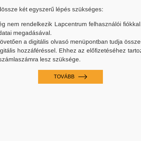
dössze két egyszerű lépés szükséges:
nem rendelkezik Lapcentrum felhasználói fiókkal, k
datai megadásával.
 követően a digitális olvasó menüpontban tudja össz
digitális hozzáféréssel. Ehhez az előfizetéséhez tar
 számlaszámra lesz szüksége.
TOVÁBB