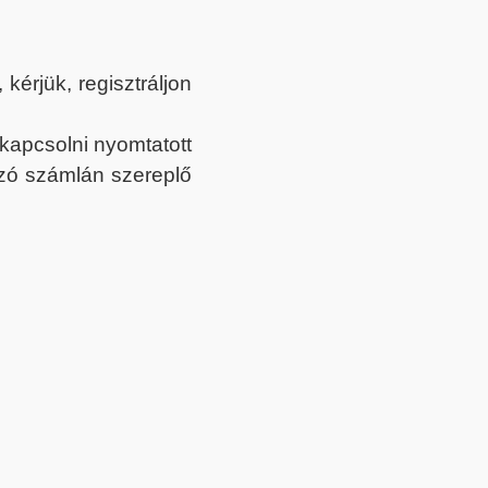
érjük, regisztráljon
ekapcsolni nyomtatott
tozó számlán szereplő