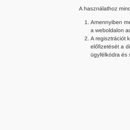
A használathoz min
Amennyiben még 
a weboldalon a
A regisztrációt
előfizetését a 
ügyfélkódra és