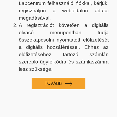
Lapcentrum felhasználói fiókkal, kérjük,
regisztráljon a weboldalon adatai
megadásával.
A regisztrációt követően a digitális
olvasó menüpontban tudja
összekapcsolni nyomtatott előfizetését
a digitális hozzáféréssel. Ehhez az
előfizetéséhez tartozó számlán
szereplő ügyfélkódra és számlaszámra
lesz szüksége.
TOVÁBB