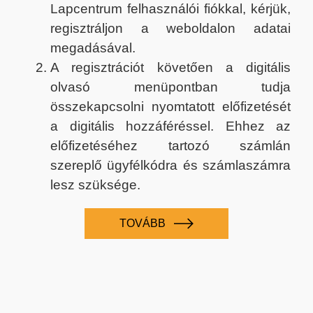
Lapcentrum felhasználói fiókkal, kérjük,
regisztráljon a weboldalon adatai
megadásával.
A regisztrációt követően a digitális
olvasó menüpontban tudja
összekapcsolni nyomtatott előfizetését
a digitális hozzáféréssel. Ehhez az
előfizetéséhez tartozó számlán
szereplő ügyfélkódra és számlaszámra
lesz szüksége.
TOVÁBB