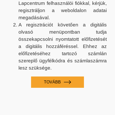
Lapcentrum felhasználói fiókkal, kérjük,
regisztráljon a weboldalon adatai
megadásával.
A regisztrációt követően a digitális
olvasó menüpontban tudja
összekapcsolni nyomtatott előfizetését
a digitális hozzáféréssel. Ehhez az
előfizetéséhez tartozó számlán
szereplő ügyfélkódra és számlaszámra
lesz szüksége.
TOVÁBB