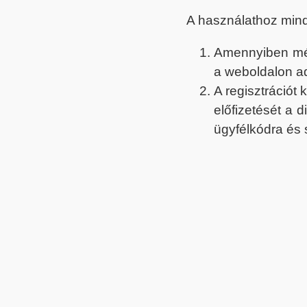
A használathoz min
Amennyiben még 
a weboldalon a
A regisztrációt
előfizetését a 
ügyfélkódra és