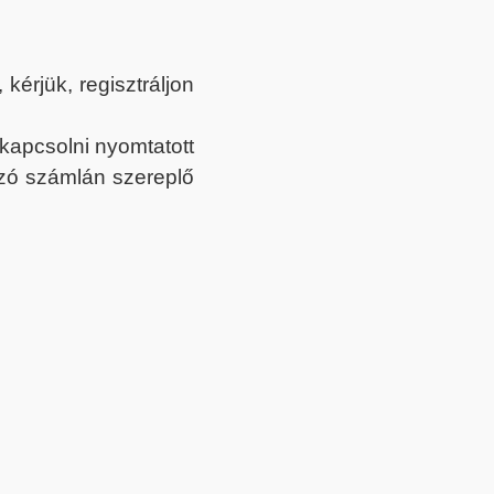
érjük, regisztráljon
ekapcsolni nyomtatott
tozó számlán szereplő