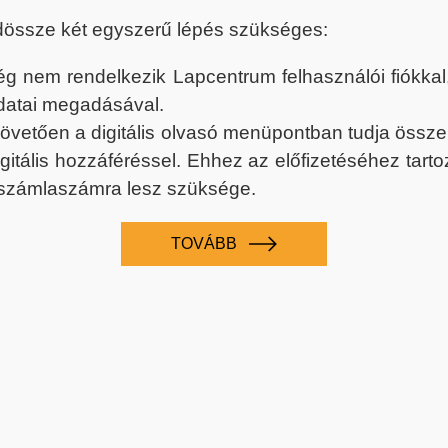
dössze két egyszerű lépés szükséges:
nem rendelkezik Lapcentrum felhasználói fiókkal, k
datai megadásával.
 követően a digitális olvasó menüpontban tudja össz
digitális hozzáféréssel. Ehhez az előfizetéséhez tar
 számlaszámra lesz szüksége.
TOVÁBB