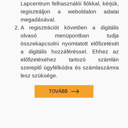
Lapcentrum felhasználói fiókkal, kérjük,
regisztráljon a weboldalon adatai
megadásával.
A regisztrációt követően a digitális
olvasó menüpontban tudja
összekapcsolni nyomtatott előfizetését
a digitális hozzáféréssel. Ehhez az
előfizetéséhez tartozó számlán
szereplő ügyfélkódra és számlaszámra
lesz szüksége.
TOVÁBB