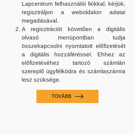
Lapcentrum felhasználói fiókkal, kérjük,
regisztráljon a weboldalon adatai
megadásával.
A regisztrációt követően a digitális
olvasó menüpontban tudja
összekapcsolni nyomtatott előfizetését
a digitális hozzáféréssel. Ehhez az
előfizetéséhez tartozó számlán
szereplő ügyfélkódra és számlaszámra
lesz szüksége.
TOVÁBB