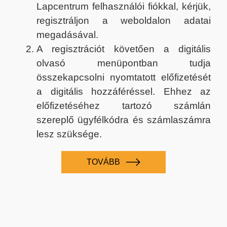
Lapcentrum felhasználói fiókkal, kérjük,
regisztráljon a weboldalon adatai
megadásával.
A regisztrációt követően a digitális
olvasó menüpontban tudja
összekapcsolni nyomtatott előfizetését
a digitális hozzáféréssel. Ehhez az
előfizetéséhez tartozó számlán
szereplő ügyfélkódra és számlaszámra
lesz szüksége.
TOVÁBB