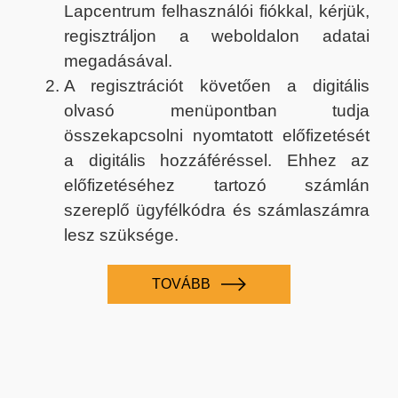
Lapcentrum felhasználói fiókkal, kérjük,
regisztráljon a weboldalon adatai
megadásával.
A regisztrációt követően a digitális
olvasó menüpontban tudja
összekapcsolni nyomtatott előfizetését
a digitális hozzáféréssel. Ehhez az
előfizetéséhez tartozó számlán
szereplő ügyfélkódra és számlaszámra
lesz szüksége.
TOVÁBB