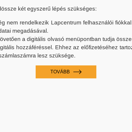
dössze két egyszerű lépés szükséges:
nem rendelkezik Lapcentrum felhasználói fiókkal, k
datai megadásával.
 követően a digitális olvasó menüpontban tudja össz
digitális hozzáféréssel. Ehhez az előfizetéséhez tar
 számlaszámra lesz szüksége.
TOVÁBB