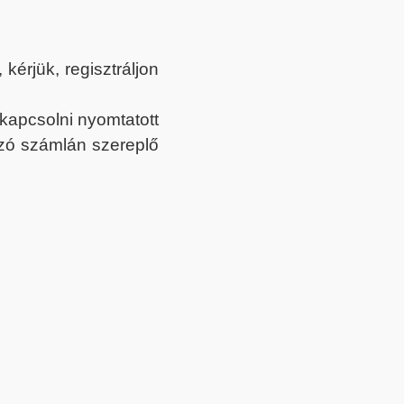
érjük, regisztráljon
ekapcsolni nyomtatott
tozó számlán szereplő