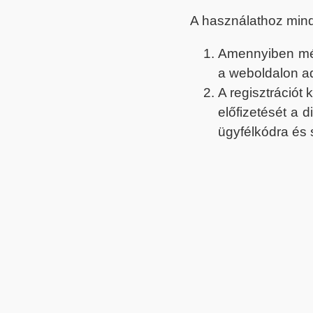
A használathoz min
Amennyiben még 
a weboldalon a
A regisztrációt
előfizetését a 
ügyfélkódra és