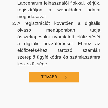
Lapcentrum felhasználói fiókkal, kérjük,
regisztráljon a weboldalon adatai
megadásával.
A regisztrációt követően a digitális
olvasó menüpontban tudja
összekapcsolni nyomtatott előfizetését
a digitális hozzáféréssel. Ehhez az
előfizetéséhez tartozó számlán
szereplő ügyfélkódra és számlaszámra
lesz szüksége.
TOVÁBB