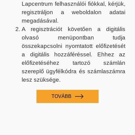
Lapcentrum felhasználói fiókkal, kérjük,
regisztráljon a weboldalon adatai
megadásával.
A regisztrációt követően a digitális
olvasó menüpontban tudja
összekapcsolni nyomtatott előfizetését
a digitális hozzáféréssel. Ehhez az
előfizetéséhez tartozó számlán
szereplő ügyfélkódra és számlaszámra
lesz szüksége.
TOVÁBB