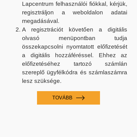
Lapcentrum felhasználói fiókkal, kérjük,
regisztráljon a weboldalon adatai
megadásával.
A regisztrációt követően a digitális
olvasó menüpontban tudja
összekapcsolni nyomtatott előfizetését
a digitális hozzáféréssel. Ehhez az
előfizetéséhez tartozó számlán
szereplő ügyfélkódra és számlaszámra
lesz szüksége.
TOVÁBB