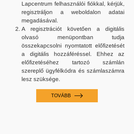
Lapcentrum felhasználói fiókkal, kérjük,
regisztráljon a weboldalon adatai
megadásával.
A regisztrációt követően a digitális
olvasó menüpontban tudja
összekapcsolni nyomtatott előfizetését
a digitális hozzáféréssel. Ehhez az
előfizetéséhez tartozó számlán
szereplő ügyfélkódra és számlaszámra
lesz szüksége.
TOVÁBB