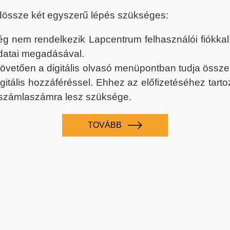
dössze két egyszerű lépés szükséges:
nem rendelkezik Lapcentrum felhasználói fiókkal, k
datai megadásával.
 követően a digitális olvasó menüpontban tudja össz
digitális hozzáféréssel. Ehhez az előfizetéséhez tar
 számlaszámra lesz szüksége.
TOVÁBB