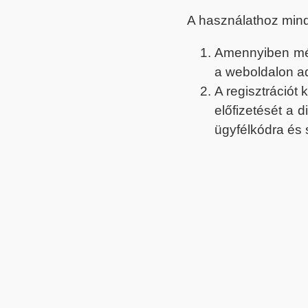
A használathoz min
Amennyiben még 
a weboldalon a
A regisztrációt
előfizetését a 
ügyfélkódra és