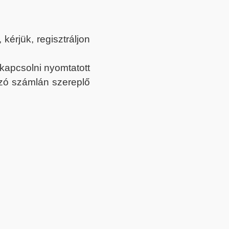
érjük, regisztráljon
ekapcsolni nyomtatott
tozó számlán szereplő