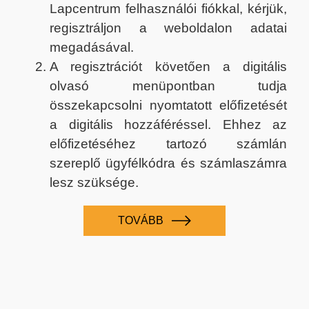
Lapcentrum felhasználói fiókkal, kérjük,
regisztráljon a weboldalon adatai
megadásával.
A regisztrációt követően a digitális
olvasó menüpontban tudja
összekapcsolni nyomtatott előfizetését
a digitális hozzáféréssel. Ehhez az
előfizetéséhez tartozó számlán
szereplő ügyfélkódra és számlaszámra
lesz szüksége.
TOVÁBB