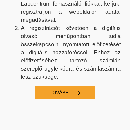
Lapcentrum felhasználói fiókkal, kérjük,
regisztráljon a weboldalon adatai
megadásával.
A regisztrációt követően a digitális
olvasó menüpontban tudja
összekapcsolni nyomtatott előfizetését
a digitális hozzáféréssel. Ehhez az
előfizetéséhez tartozó számlán
szereplő ügyfélkódra és számlaszámra
lesz szüksége.
TOVÁBB